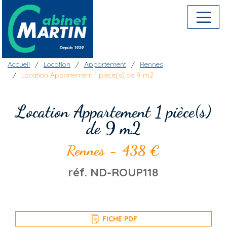
Aller au contenu principal
Fil d'Ariane
Accueil
Location
Appartement
Rennes
Location Appartement 1 pièce(s) de 9 m2
Location Appartement 1 pièce(s)
de 9 m2
Rennes
-
438 €
réf.
ND-ROUP118
FICHE PDF