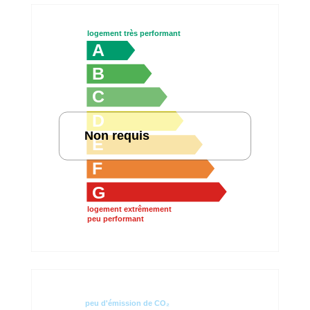
logement très performant
A
B
C
D
Non requis
E
F
G
logement extrêmement
peu performant
peu d'émission de CO₂