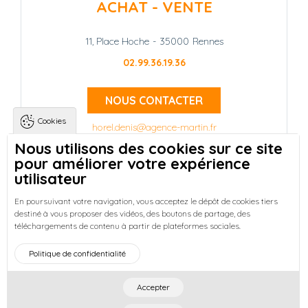
ACHAT - VENTE
11, Place Hoche
-
35000
Rennes
02.99.36.19.36
NOUS CONTACTER
Cookies
horel.denis@agence-martin.fr
Nous utilisons des cookies sur ce site
pour améliorer votre expérience
Landing pages
Qui sommes-nous ?
-
utilisateur
Trouver une location à Rennes
-
Réussir votre achat immobilier à Rennes
-
En poursuivant votre navigation, vous acceptez le dépôt de cookies tiers
destiné à vous proposer des vidéos, des boutons de partage, des
Découvrez nos programmes neufs à Rennes
-
téléchargements de contenu à partir de plateformes sociales.
Entreprises : Bureaux & Commerces
Footer : Menu
Politique de confidentialité
Accueil
Honoraires
Mentions légales
Plan du site
Actualités
Accepter
©
2026
Cabinet Martin
- All right reserved. Designed by