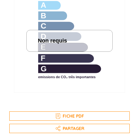
A
B
C
D
Non requis
E
F
G
emissions de CO₂ très importantes
FICHE PDF
PARTAGER