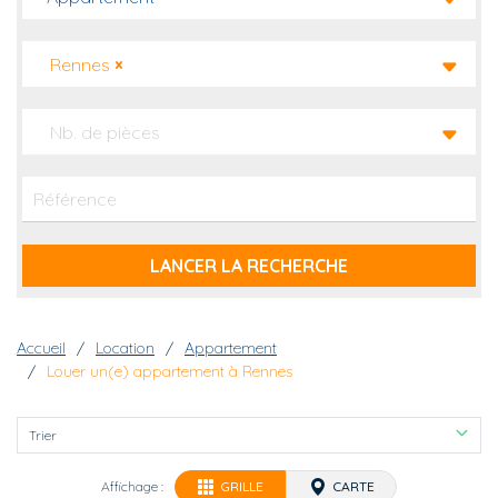
Rennes
×
Nb. de pièces
Fil d'Ariane
Accueil
Location
Appartement
Louer un(e) appartement à Rennes
Trier
Affichage :
GRILLE
CARTE