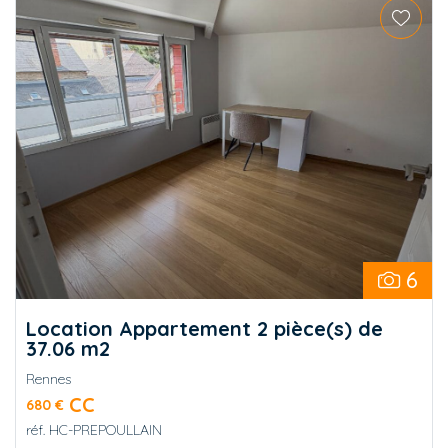
6
Location Appartement 2 pièce(s) de
37.06 m2
Rennes
CC
680 €
réf.
HC-PREPOULLAIN