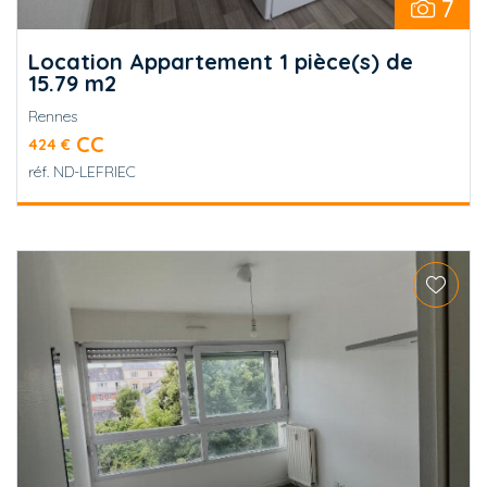
7
Location Appartement 1 pièce(s) de
15.79 m2
Rennes
CC
424 €
réf.
ND-LEFRIEC