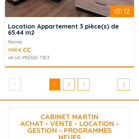
12
Location Appartement 3 pièce(s) de
65.44 m2
Rennes
CC
1290 €
réf.
HC-PRESSE-T3E3
Pagination
Page précédente
Page courante
Page
Page
Page su
1
2
3
CABINET MARTIN
ACHAT - VENTE - LOCATION -
GESTION - PROGRAMMES
NEUFS