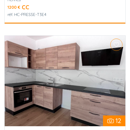
CC
1200 €
réf.
HC-PRESSE-T3E4
12