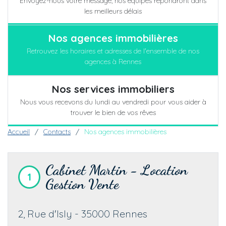
Envoyez-nous votre message, nos équipes répondront dans
les meilleurs délais
Nos agences immobilières
Retrouvez les horaires et adresses de l'ensemble de nos
agences à Rennes
Nos services immobiliers
Nous vous recevons du lundi au vendredi pour vous aider à
trouver le bien de vos rêves
Fil d'Ariane
Accueil
Contacts
Nos agences immobilières
Cabinet Martin - Location
1
Gestion Vente
2, Rue d'Isly
-
35000
Rennes