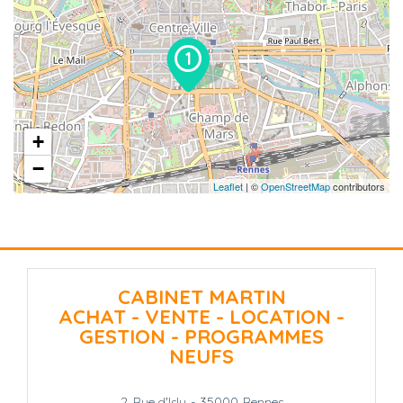
+
−
Leaflet
| ©
OpenStreetMap
contributors
CABINET MARTIN
ACHAT - VENTE - LOCATION -
GESTION - PROGRAMMES
NEUFS
2, Rue d'Isly
-
35000
Rennes