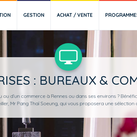
TION
GESTION
ACHAT / VENTE
PROGRAMMES
RISES : BUREAUX & CO
au ou d’un commerce à Rennes ou dans ses environs ? Bénéf
iller, Mr Pang Thaï Soeung, qui vous proposera une sélection 