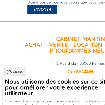
Dites-nous ce que vous voulez que nous fais
CABINET MARTIN
ACHAT - VENTE - LOCATION 
PROGRAMMES NEU
2, Rue d'Isly
-
35000
Rennes
02.99.67.22.44
Cookies
Nous utilisons des cookies sur ce si
NOUS CONTACTER
pour améliorer votre expérience
utilisateur
agence-martin@agence-martin
En poursuivant votre navigation, vous acceptez le dépôt de cookies tiers destiné