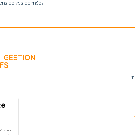
ions de vos données.
- GESTION -
FS
1
te
.fr
 à vous