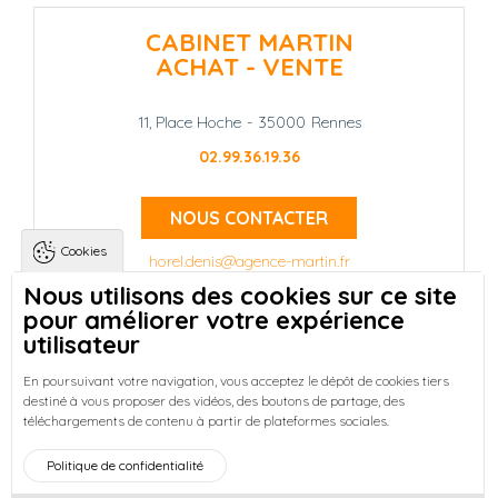
CABINET MARTIN
ACHAT - VENTE
11, Place Hoche
-
35000
Rennes
02.99.36.19.36
NOUS CONTACTER
Cookies
horel.denis@agence-martin.fr
Nous utilisons des cookies sur ce site
pour améliorer votre expérience
Landing pages
Qui sommes-nous ?
-
utilisateur
Trouver une location à Rennes
-
Réussir votre achat immobilier à Rennes
-
En poursuivant votre navigation, vous acceptez le dépôt de cookies tiers
destiné à vous proposer des vidéos, des boutons de partage, des
Découvrez nos programmes neufs à Rennes
-
téléchargements de contenu à partir de plateformes sociales.
Entreprises : Bureaux & Commerces
Footer : Menu
Politique de confidentialité
Accueil
Honoraires
Mentions légales
Plan du site
Actualités