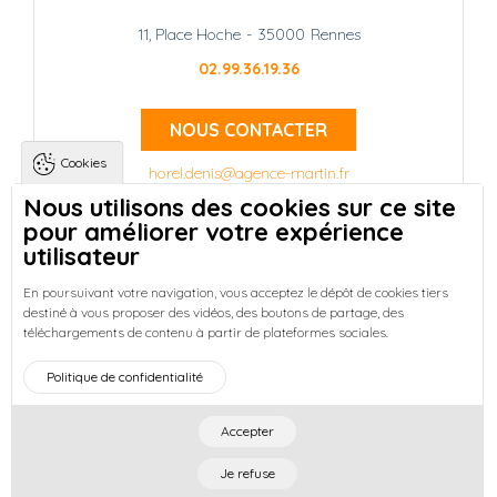
11, Place Hoche
-
35000
Rennes
02.99.36.19.36
NOUS CONTACTER
Cookies
horel.denis@agence-martin.fr
Nous utilisons des cookies sur ce site
pour améliorer votre expérience
Landing pages
Qui sommes-nous ?
-
utilisateur
Trouver une location à Rennes
-
Réussir votre achat immobilier à Rennes
-
En poursuivant votre navigation, vous acceptez le dépôt de cookies tiers
destiné à vous proposer des vidéos, des boutons de partage, des
Découvrez nos programmes neufs à Rennes
-
téléchargements de contenu à partir de plateformes sociales.
Entreprises : Bureaux & Commerces
Footer : Menu
Politique de confidentialité
Accueil
Honoraires
Mentions légales
Plan du site
Actualités
Accepter
©
2026
Cabinet Martin
- All right reserved. Designed by
Je refuse