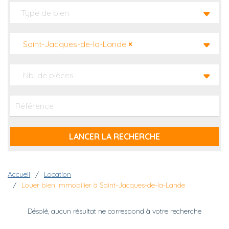
Saint-Jacques-de-la-Lande
×
Nb. de pièces
Fil d'Ariane
Accueil
Location
Louer bien immobilier à Saint-Jacques-de-la-Lande
Désolé, aucun résultat ne correspond à votre recherche