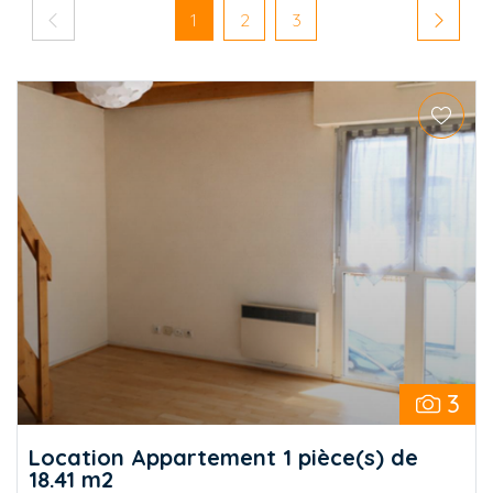
Pagination
Page précédente
Page courante
Page
Page
Page su
1
2
3
3
Location Appartement 1 pièce(s) de
18.41 m2