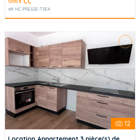
CC
1200 €
réf.
HC-PRESSE-T3E4
12
Location Appartement 3 pièce(s) de