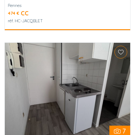
Rennes
CC
474 €
réf.
HC-JACQBLET
7