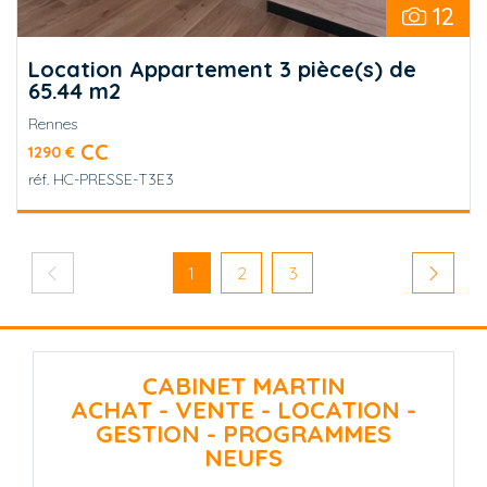
12
Location Appartement 3 pièce(s) de
65.44 m2
Rennes
CC
1290 €
réf.
HC-PRESSE-T3E3
Pagination
Page précédente
Page courante
Page
Page
Page su
1
2
3
CABINET MARTIN
ACHAT - VENTE - LOCATION -
GESTION - PROGRAMMES
NEUFS