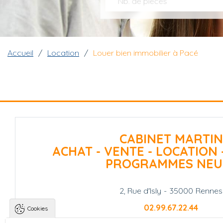
Nb. de pièces
Fil d'Ariane
Accueil
Location
Louer bien immobilier à Pacé
CABINET MARTIN
ACHAT - VENTE - LOCATION 
PROGRAMMES NEU
2, Rue d'Isly
-
35000
Rennes
02.99.67.22.44
Cookies