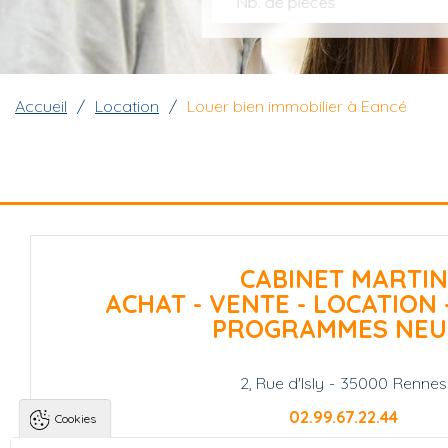
Nb. de pièces
Fil d'Ariane
Accueil
Location
Louer bien immobilier à Eancé
CABINET MARTIN
ACHAT - VENTE - LOCATION 
PROGRAMMES NEU
2, Rue d'Isly
-
35000
Rennes
02.99.67.22.44
Cookies