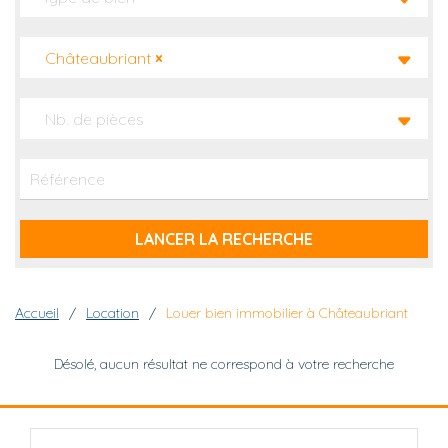
Châteaubriant
×
Nb. de pièces
Fil d'Ariane
Accueil
Location
Louer bien immobilier à Châteaubriant
Désolé, aucun résultat ne correspond à votre recherche