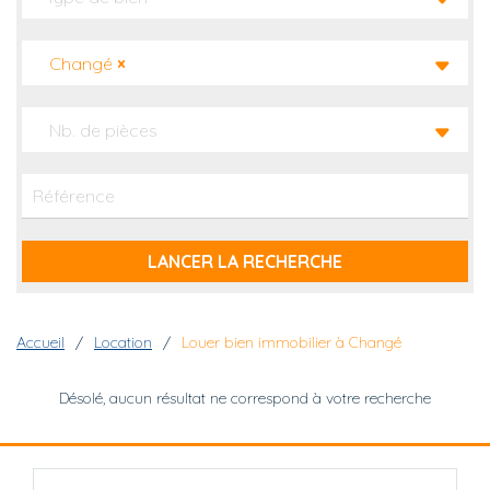
Changé
×
Nb. de pièces
Fil d'Ariane
Accueil
Location
Louer bien immobilier à Changé
Désolé, aucun résultat ne correspond à votre recherche