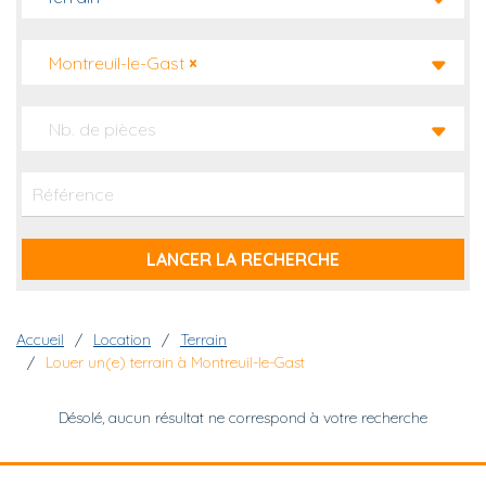
Montreuil-le-Gast
×
Nb. de pièces
Fil d'Ariane
Accueil
Location
Terrain
Louer un(e) terrain à Montreuil-le-Gast
Désolé, aucun résultat ne correspond à votre recherche