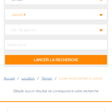
Janzé
×
Nb. de pièces
Fil d'Ariane
Accueil
Location
Terrain
Louer un(e) terrain à Janzé
Désolé, aucun résultat ne correspond à votre recherche