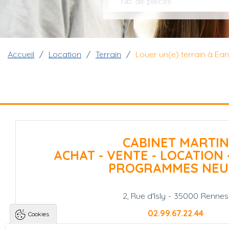
Nb. de pièces
Fil d'Ariane
Accueil
Location
Terrain
Louer un(e) terrain à Ea
CABINET MARTIN
ACHAT - VENTE - LOCATION 
PROGRAMMES NEU
2, Rue d'Isly
-
35000
Rennes
02.99.67.22.44
Cookies