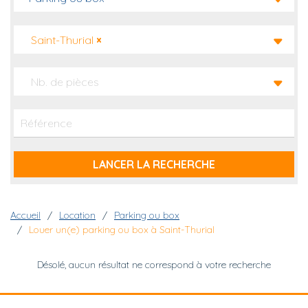
Saint-Thurial
×
Nb. de pièces
Fil d'Ariane
Accueil
Location
Parking ou box
Louer un(e) parking ou box à Saint-Thurial
Désolé, aucun résultat ne correspond à votre recherche