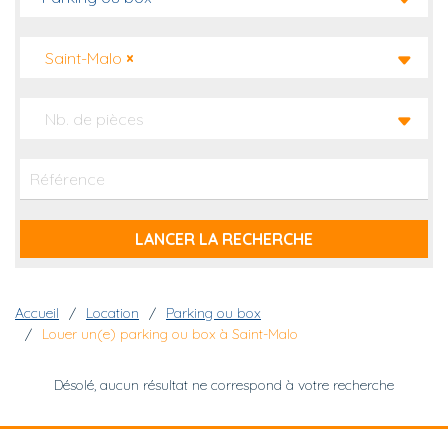
Saint-Malo
×
Nb. de pièces
Fil d'Ariane
Accueil
Location
Parking ou box
Louer un(e) parking ou box à Saint-Malo
Désolé, aucun résultat ne correspond à votre recherche