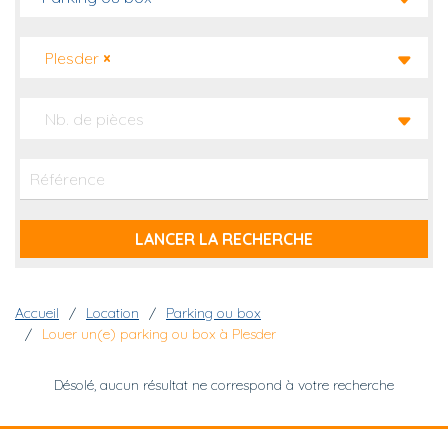
Plesder
×
Nb. de pièces
Fil d'Ariane
Accueil
Location
Parking ou box
Louer un(e) parking ou box à Plesder
Désolé, aucun résultat ne correspond à votre recherche