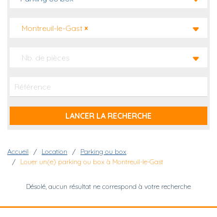
Montreuil-le-Gast
×
Nb. de pièces
Fil d'Ariane
Accueil
Location
Parking ou box
Louer un(e) parking ou box à Montreuil-le-Gast
Désolé, aucun résultat ne correspond à votre recherche