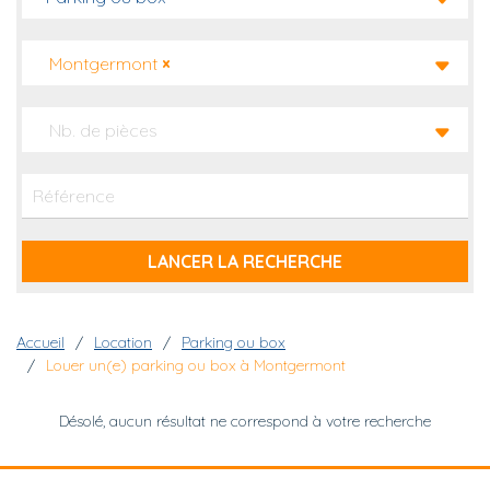
Montgermont
×
Nb. de pièces
Fil d'Ariane
Accueil
Location
Parking ou box
Louer un(e) parking ou box à Montgermont
Désolé, aucun résultat ne correspond à votre recherche