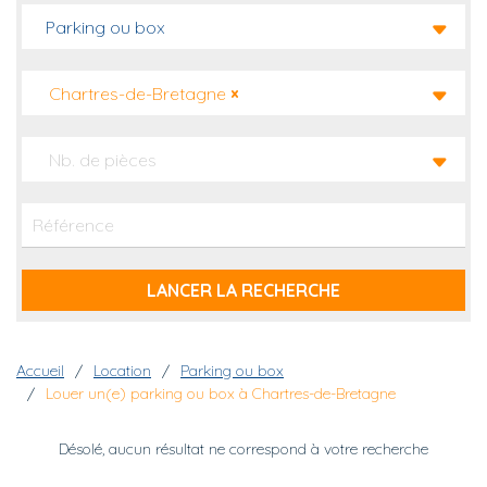
Parking ou box
Chartres-de-Bretagne
×
Nb. de pièces
Fil d'Ariane
Accueil
Location
Parking ou box
Louer un(e) parking ou box à Chartres-de-Bretagne
Désolé, aucun résultat ne correspond à votre recherche