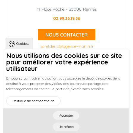
11, Place Hoche
-
35000
Rennes
02.99.36.19.36
NOUS CONTACTER
Cookies
horel.denis@agence-martin.fr
Nous utilisons des cookies sur ce site
pour améliorer votre expérience
Landing pages
Qui sommes-nous ?
-
utilisateur
Trouver une location à Rennes
-
Réussir votre achat immobilier à Rennes
-
En poursuivant votre navigation, vous acceptez le dépôt de cookies tiers
destiné à vous proposer des vidéos, des boutons de partage, des
Découvrez nos programmes neufs à Rennes
-
téléchargements de contenu à partir de plateformes sociales.
Entreprises : Bureaux & Commerces
Footer : Menu
Politique de confidentialité
Accueil
Honoraires
Mentions légales
Plan du site
Actualités
Accepter
©
2026
Cabinet Martin
- All right reserved. Designed by
Je refuse