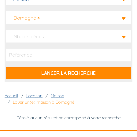
Domagné
×
Nb. de pièces
Fil d'Ariane
Accueil
Location
Maison
Louer un(e) maison à Domagné
Désolé, aucun résultat ne correspond à votre recherche