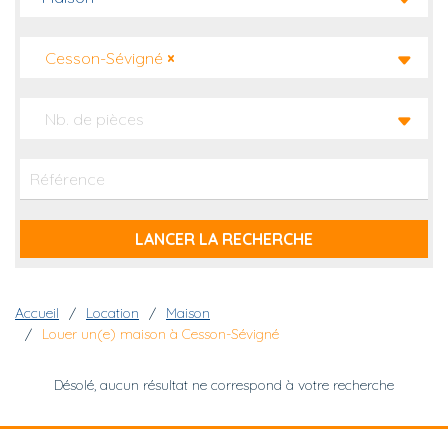
Cesson-Sévigné
×
Nb. de pièces
Fil d'Ariane
Accueil
Location
Maison
Louer un(e) maison à Cesson-Sévigné
Désolé, aucun résultat ne correspond à votre recherche