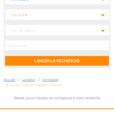
Dinard
×
Nb. de pièces
Fil d'Ariane
Accueil
Location
Immeuble
Louer un(e) immeuble à Dinard
Désolé, aucun résultat ne correspond à votre recherche