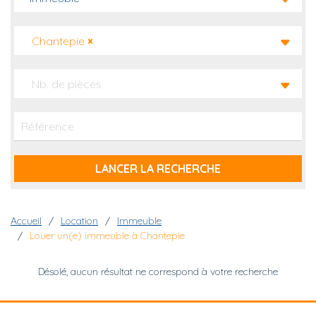
Chantepie
×
Nb. de pièces
Fil d'Ariane
Accueil
Location
Immeuble
Louer un(e) immeuble à Chantepie
Désolé, aucun résultat ne correspond à votre recherche