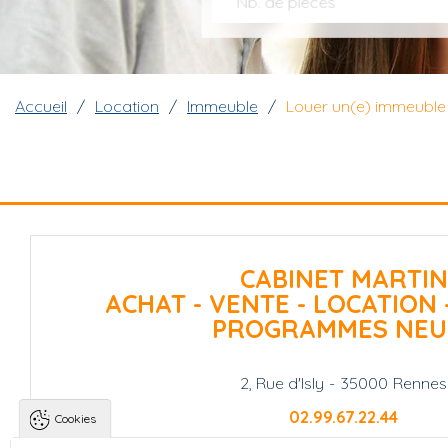
Nb. de pièces
Fil d'Ariane
Accueil
Location
Immeuble
Louer un(e) immeuble
CABINET MARTIN
ACHAT - VENTE - LOCATION 
PROGRAMMES NEU
2, Rue d'Isly
-
35000
Rennes
02.99.67.22.44
Cookies