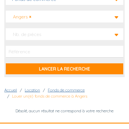
Angers
×
Nb. de pièces
Fil d'Ariane
Accueil
Location
Fonds de commerce
Louer un(e) fonds de commerce à Angers
Désolé, aucun résultat ne correspond à votre recherche