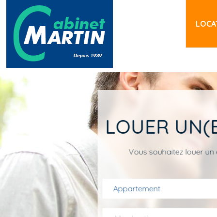
Aller au contenu principal
LOCA
LOUER UN(
Vous souhaitez louer un 
Appartement