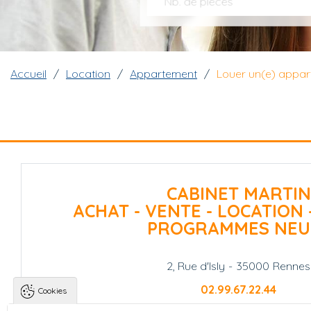
Nb. de pièces
Fil d'Ariane
Accueil
Location
Appartement
Louer un(e) appa
CABINET MARTIN
ACHAT - VENTE - LOCATION 
PROGRAMMES NEU
2, Rue d'Isly
-
35000
Rennes
02.99.67.22.44
Cookies