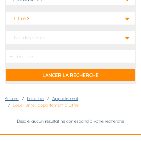
Liffré
×
Nb. de pièces
Fil d'Ariane
Accueil
Location
Appartement
Louer un(e) appartement à Liffré
Désolé, aucun résultat ne correspond à votre recherche