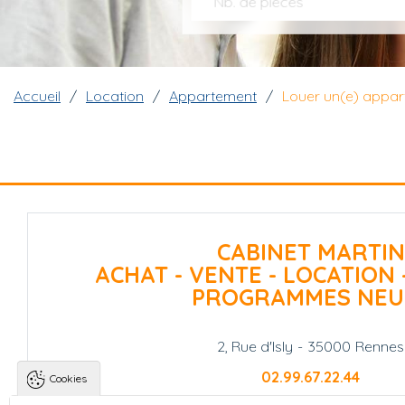
Nb. de pièces
Fil d'Ariane
Accueil
Location
Appartement
Louer un(e) appar
CABINET MARTIN
ACHAT - VENTE - LOCATION 
PROGRAMMES NEU
2, Rue d'Isly
-
35000
Rennes
02.99.67.22.44
Cookies