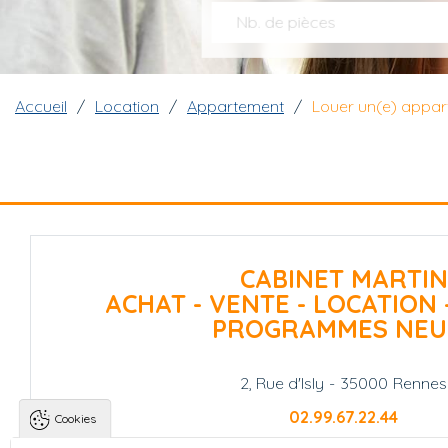
Nb. de pièces
Fil d'Ariane
Accueil
Location
Appartement
Louer un(e) appa
CABINET MARTIN
ACHAT - VENTE - LOCATION 
PROGRAMMES NEU
2, Rue d'Isly
-
35000
Rennes
02.99.67.22.44
Cookies