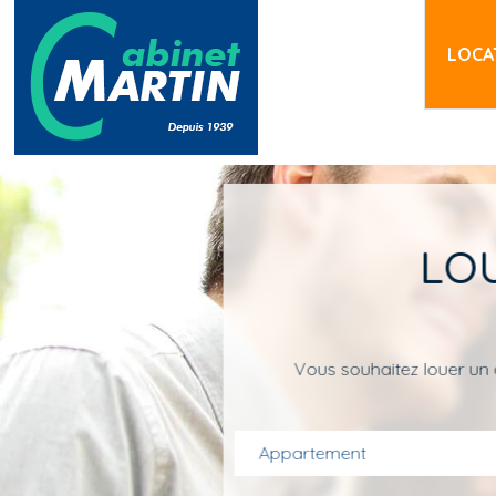
Aller au contenu principal
LOCA
LO
Vous souhaitez louer un 
Appartement