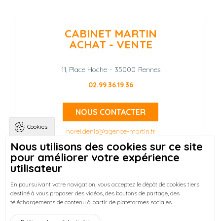
CABINET MARTIN
ACHAT - VENTE
11, Place Hoche
-
35000
Rennes
02.99.36.19.36
NOUS CONTACTER
Cookies
horel.denis@agence-martin.fr
Nous utilisons des cookies sur ce site
pour améliorer votre expérience
Landing pages
Qui sommes-nous ?
-
utilisateur
Trouver une location à Rennes
-
Réussir votre achat immobilier à Rennes
-
En poursuivant votre navigation, vous acceptez le dépôt de cookies tiers
destiné à vous proposer des vidéos, des boutons de partage, des
Découvrez nos programmes neufs à Rennes
-
téléchargements de contenu à partir de plateformes sociales.
Entreprises : Bureaux & Commerces