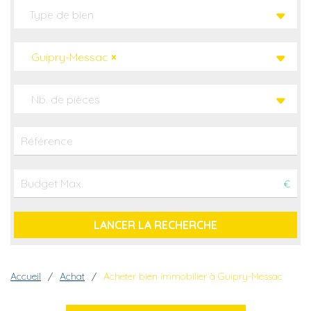
Guipry-Messac
×
Nb. de pièces
€
Fil d'Ariane
Accueil
Achat
Acheter bien immobilier à Guipry-Messac