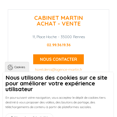
CABINET MARTIN
ACHAT - VENTE
11, Place Hoche
-
35000
Rennes
02.99.36.19.36
NOUS CONTACTER
Cookies
horel.denis@agence-martin.fr
Nous utilisons des cookies sur ce site
pour améliorer votre expérience
Landing pages
Qui sommes-nous ?
-
utilisateur
Trouver une location à Rennes
-
Réussir votre achat immobilier à Rennes
-
En poursuivant votre navigation, vous acceptez le dépôt de cookies tiers
destiné à vous proposer des vidéos, des boutons de partage, des
Découvrez nos programmes neufs à Rennes
-
téléchargements de contenu à partir de plateformes sociales.
Entreprises : Bureaux & Commerces