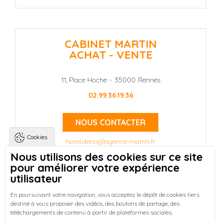
CABINET MARTIN
ACHAT - VENTE
11, Place Hoche
-
35000
Rennes
02.99.36.19.36
NOUS CONTACTER
Cookies
horel.denis@agence-martin.fr
Nous utilisons des cookies sur ce site
pour améliorer votre expérience
Landing pages
Qui sommes-nous ?
-
utilisateur
Trouver une location à Rennes
-
Réussir votre achat immobilier à Rennes
-
En poursuivant votre navigation, vous acceptez le dépôt de cookies tiers
destiné à vous proposer des vidéos, des boutons de partage, des
Découvrez nos programmes neufs à Rennes
-
téléchargements de contenu à partir de plateformes sociales.
Entreprises : Bureaux & Commerces