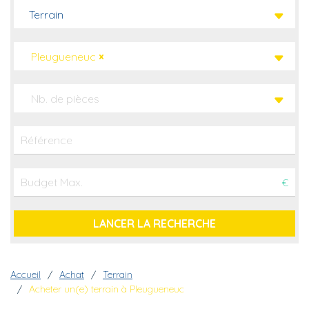
Terrain
Pleugueneuc
×
Nb. de pièces
€
Fil d'Ariane
Accueil
Achat
Terrain
Acheter un(e) terrain à Pleugueneuc