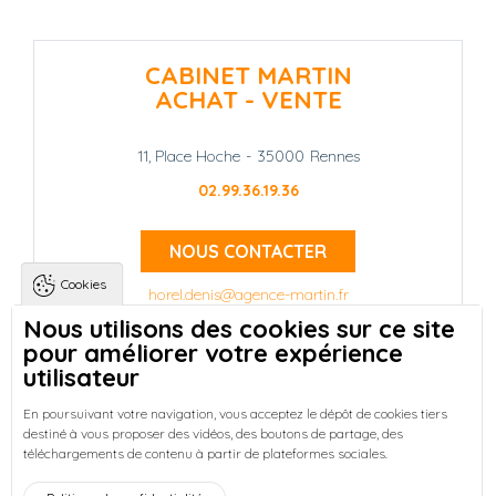
CABINET MARTIN
ACHAT - VENTE
11, Place Hoche
-
35000
Rennes
02.99.36.19.36
NOUS CONTACTER
Cookies
horel.denis@agence-martin.fr
Nous utilisons des cookies sur ce site
pour améliorer votre expérience
Landing pages
Qui sommes-nous ?
-
utilisateur
Trouver une location à Rennes
-
Réussir votre achat immobilier à Rennes
-
En poursuivant votre navigation, vous acceptez le dépôt de cookies tiers
destiné à vous proposer des vidéos, des boutons de partage, des
Découvrez nos programmes neufs à Rennes
-
téléchargements de contenu à partir de plateformes sociales.
Entreprises : Bureaux & Commerces