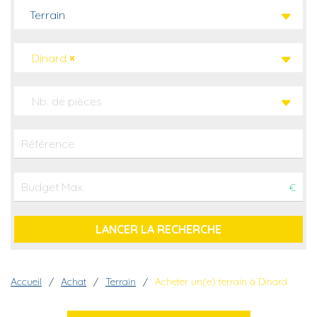
Terrain
Dinard
×
Nb. de pièces
€
Fil d'Ariane
Accueil
Achat
Terrain
Acheter un(e) terrain à Dinard