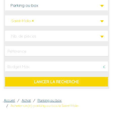
Parking ou box
Saint-Malo
×
Nb. de pièces
€
Fil d'Ariane
Accueil
Achat
Parking ou box
Acheter un(e) parking ou box à Saint-Malo