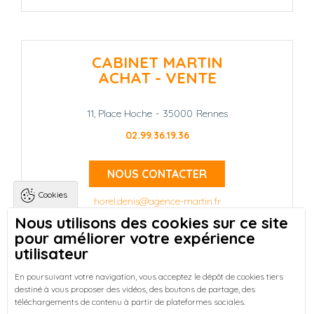
CABINET MARTIN
ACHAT - VENTE
11, Place Hoche
-
35000
Rennes
02.99.36.19.36
NOUS CONTACTER
Cookies
horel.denis@agence-martin.fr
Nous utilisons des cookies sur ce site
pour améliorer votre expérience
Landing pages
Qui sommes-nous ?
-
utilisateur
Trouver une location à Rennes
-
Réussir votre achat immobilier à Rennes
-
En poursuivant votre navigation, vous acceptez le dépôt de cookies tiers
destiné à vous proposer des vidéos, des boutons de partage, des
Découvrez nos programmes neufs à Rennes
-
téléchargements de contenu à partir de plateformes sociales.
Entreprises : Bureaux & Commerces