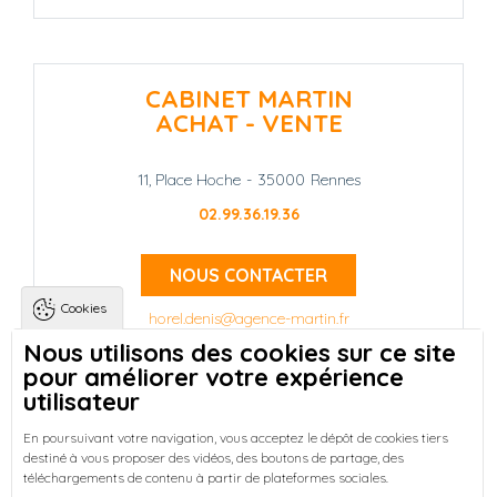
CABINET MARTIN
ACHAT - VENTE
11, Place Hoche
-
35000
Rennes
02.99.36.19.36
NOUS CONTACTER
Cookies
horel.denis@agence-martin.fr
Nous utilisons des cookies sur ce site
pour améliorer votre expérience
Landing pages
Qui sommes-nous ?
-
utilisateur
Trouver une location à Rennes
-
Réussir votre achat immobilier à Rennes
-
En poursuivant votre navigation, vous acceptez le dépôt de cookies tiers
destiné à vous proposer des vidéos, des boutons de partage, des
Découvrez nos programmes neufs à Rennes
-
téléchargements de contenu à partir de plateformes sociales.
Entreprises : Bureaux & Commerces