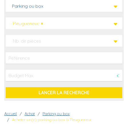
Parking ou box
Pleugueneuc
×
Nb. de pièces
€
Fil d'Ariane
Accueil
Achat
Parking ou box
Acheter un(e) parking ou box à Pleugueneuc