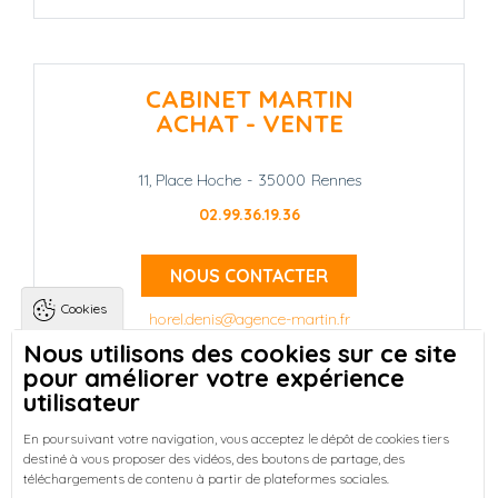
CABINET MARTIN
ACHAT - VENTE
11, Place Hoche
-
35000
Rennes
02.99.36.19.36
NOUS CONTACTER
Cookies
horel.denis@agence-martin.fr
Nous utilisons des cookies sur ce site
pour améliorer votre expérience
Landing pages
Qui sommes-nous ?
-
utilisateur
Trouver une location à Rennes
-
Réussir votre achat immobilier à Rennes
-
En poursuivant votre navigation, vous acceptez le dépôt de cookies tiers
destiné à vous proposer des vidéos, des boutons de partage, des
Découvrez nos programmes neufs à Rennes
-
téléchargements de contenu à partir de plateformes sociales.
Entreprises : Bureaux & Commerces