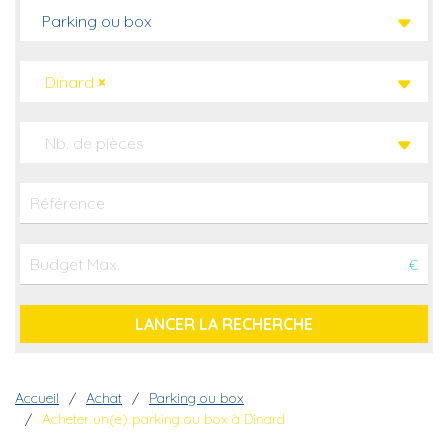
Parking ou box
Dinard
×
Nb. de pièces
€
Fil d'Ariane
Accueil
Achat
Parking ou box
Acheter un(e) parking ou box à Dinard