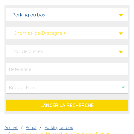
Parking ou box
Chartres-de-Bretagne
×
Nb. de pièces
€
Fil d'Ariane
Accueil
Achat
Parking ou box
Acheter un(e) parking ou box à Chartres-de-Bretagne