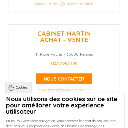
agence-martin@agence-martin.fr
CABINET MARTIN
ACHAT - VENTE
11, Place Hoche
-
35000
Rennes
02.99.36.19.36
NOUS CONTACTER
Cookies
horel.denis@agence-martin.fr
Nous utilisons des cookies sur ce site
pour améliorer votre expérience
Landing pages
Qui sommes-nous ?
-
utilisateur
Trouver une location à Rennes
-
Réussir votre achat immobilier à Rennes
-
En poursuivant votre navigation, vous acceptez le dépôt de cookies tiers
destiné à vous proposer des vidéos, des boutons de partage, des
Découvrez nos programmes neufs à Rennes
-