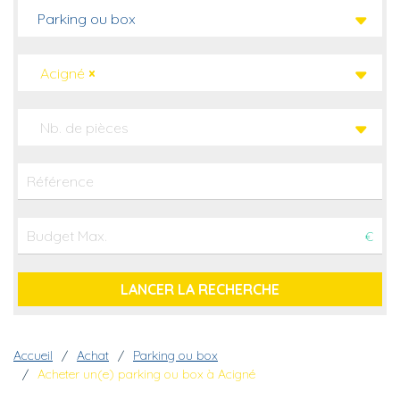
Parking ou box
Acigné
×
Nb. de pièces
€
Fil d'Ariane
Accueil
Achat
Parking ou box
Acheter un(e) parking ou box à Acigné