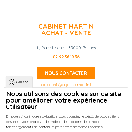
CABINET MARTIN
ACHAT - VENTE
11, Place Hoche
-
35000
Rennes
02.99.36.19.36
NOUS CONTACTER
Cookies
horel.denis@agence-martin.fr
Nous utilisons des cookies sur ce site
pour améliorer votre expérience
Landing pages
Qui sommes-nous ?
-
utilisateur
Trouver une location à Rennes
-
Réussir votre achat immobilier à Rennes
-
En poursuivant votre navigation, vous acceptez le dépôt de cookies tiers
destiné à vous proposer des vidéos, des boutons de partage, des
Découvrez nos programmes neufs à Rennes
-
téléchargements de contenu à partir de plateformes sociales.
Entreprises : Bureaux & Commerces