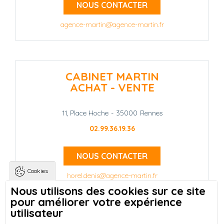
NOUS CONTACTER
agence-martin@agence-martin.fr
CABINET MARTIN
ACHAT - VENTE
11, Place Hoche
-
35000
Rennes
02.99.36.19.36
NOUS CONTACTER
Cookies
horel.denis@agence-martin.fr
Nous utilisons des cookies sur ce site
pour améliorer votre expérience
Landing pages
Qui sommes-nous ?
-
utilisateur
Trouver une location à Rennes
-