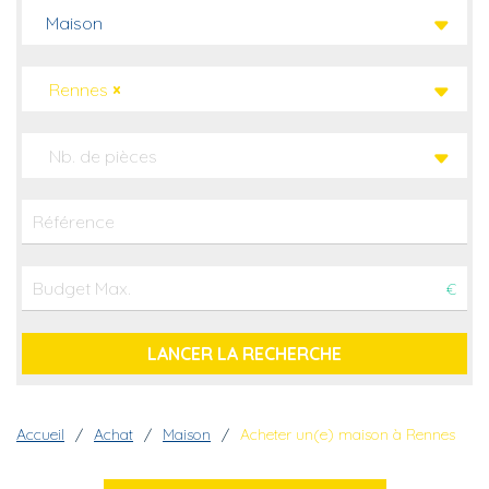
Maison
Rennes
×
Nb. de pièces
€
Fil d'Ariane
Accueil
Achat
Maison
Acheter un(e) maison à Rennes