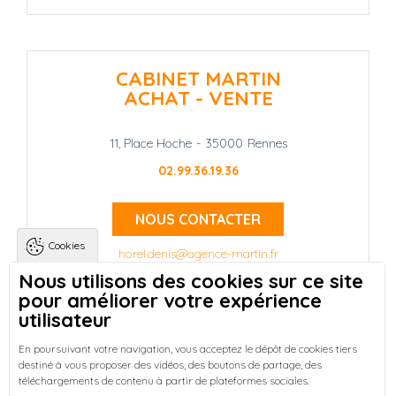
CABINET MARTIN
ACHAT - VENTE
11, Place Hoche
-
35000
Rennes
02.99.36.19.36
NOUS CONTACTER
Cookies
horel.denis@agence-martin.fr
Nous utilisons des cookies sur ce site
pour améliorer votre expérience
Landing pages
Qui sommes-nous ?
-
utilisateur
Trouver une location à Rennes
-
Réussir votre achat immobilier à Rennes
-
En poursuivant votre navigation, vous acceptez le dépôt de cookies tiers
destiné à vous proposer des vidéos, des boutons de partage, des
Découvrez nos programmes neufs à Rennes
-
téléchargements de contenu à partir de plateformes sociales.
Entreprises : Bureaux & Commerces