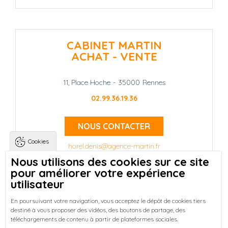
CABINET MARTIN
ACHAT - VENTE
11, Place Hoche
-
35000
Rennes
02.99.36.19.36
NOUS CONTACTER
Cookies
horel.denis@agence-martin.fr
Nous utilisons des cookies sur ce site
pour améliorer votre expérience
Landing pages
Qui sommes-nous ?
-
utilisateur
Trouver une location à Rennes
-
Réussir votre achat immobilier à Rennes
-
En poursuivant votre navigation, vous acceptez le dépôt de cookies tiers
destiné à vous proposer des vidéos, des boutons de partage, des
Découvrez nos programmes neufs à Rennes
-
téléchargements de contenu à partir de plateformes sociales.
Entreprises : Bureaux & Commerces