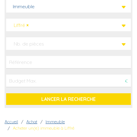
Immeuble
Liffré
×
Nb. de pièces
€
Fil d'Ariane
Accueil
Achat
Immeuble
Acheter un(e) immeuble à Liffré