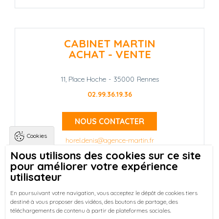
CABINET MARTIN
ACHAT - VENTE
11, Place Hoche
-
35000
Rennes
02.99.36.19.36
NOUS CONTACTER
Cookies
horel.denis@agence-martin.fr
Nous utilisons des cookies sur ce site
pour améliorer votre expérience
Landing pages
Qui sommes-nous ?
-
utilisateur
Trouver une location à Rennes
-
Réussir votre achat immobilier à Rennes
-
En poursuivant votre navigation, vous acceptez le dépôt de cookies tiers
destiné à vous proposer des vidéos, des boutons de partage, des
Découvrez nos programmes neufs à Rennes
-
téléchargements de contenu à partir de plateformes sociales.
Entreprises : Bureaux & Commerces