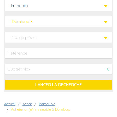
Immeuble
Domloup
×
Nb. de pièces
€
Fil d'Ariane
Accueil
Achat
Immeuble
Acheter un(e) immeuble à Domloup