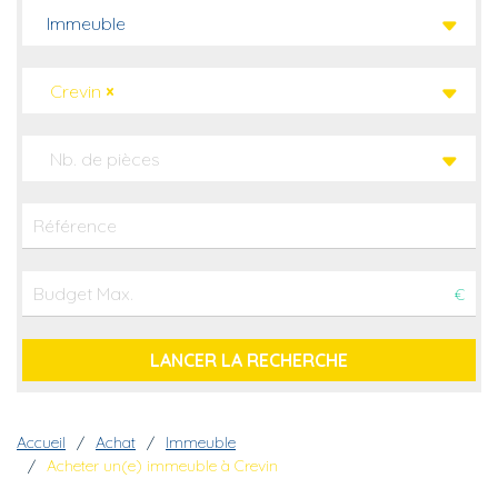
Immeuble
Crevin
×
Nb. de pièces
€
Fil d'Ariane
Accueil
Achat
Immeuble
Acheter un(e) immeuble à Crevin