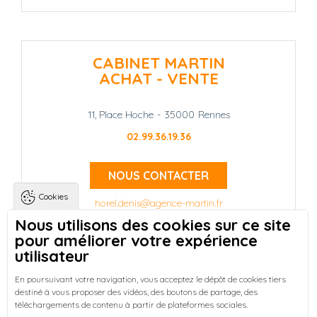
CABINET MARTIN
ACHAT - VENTE
11, Place Hoche
-
35000
Rennes
02.99.36.19.36
NOUS CONTACTER
Cookies
horel.denis@agence-martin.fr
Nous utilisons des cookies sur ce site
pour améliorer votre expérience
Landing pages
Qui sommes-nous ?
-
utilisateur
Trouver une location à Rennes
-
Réussir votre achat immobilier à Rennes
-
En poursuivant votre navigation, vous acceptez le dépôt de cookies tiers
destiné à vous proposer des vidéos, des boutons de partage, des
Découvrez nos programmes neufs à Rennes
-
téléchargements de contenu à partir de plateformes sociales.
Entreprises : Bureaux & Commerces