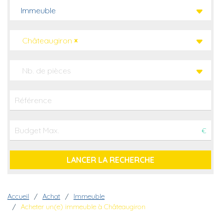
Immeuble
Châteaugiron
×
Nb. de pièces
€
Fil d'Ariane
Accueil
Achat
Immeuble
Acheter un(e) immeuble à Châteaugiron