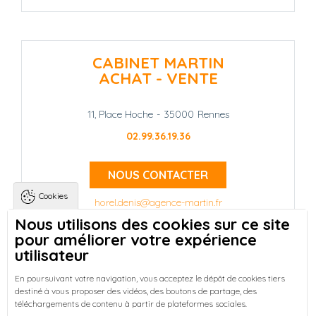
CABINET MARTIN
ACHAT - VENTE
11, Place Hoche
-
35000
Rennes
02.99.36.19.36
NOUS CONTACTER
Cookies
horel.denis@agence-martin.fr
Nous utilisons des cookies sur ce site
pour améliorer votre expérience
Landing pages
Qui sommes-nous ?
-
utilisateur
Trouver une location à Rennes
-
Réussir votre achat immobilier à Rennes
-
En poursuivant votre navigation, vous acceptez le dépôt de cookies tiers
destiné à vous proposer des vidéos, des boutons de partage, des
Découvrez nos programmes neufs à Rennes
-
téléchargements de contenu à partir de plateformes sociales.
Entreprises : Bureaux & Commerces