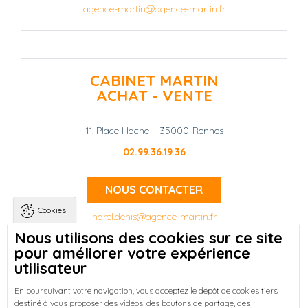
agence-martin@agence-martin.fr
CABINET MARTIN
ACHAT - VENTE
11, Place Hoche
-
35000
Rennes
02.99.36.19.36
NOUS CONTACTER
Cookies
horel.denis@agence-martin.fr
Nous utilisons des cookies sur ce site
pour améliorer votre expérience
Landing pages
Qui sommes-nous ?
-
utilisateur
Trouver une location à Rennes
-
Réussir votre achat immobilier à Rennes
-
En poursuivant votre navigation, vous acceptez le dépôt de cookies tiers
destiné à vous proposer des vidéos, des boutons de partage, des
Découvrez nos programmes neufs à Rennes
-