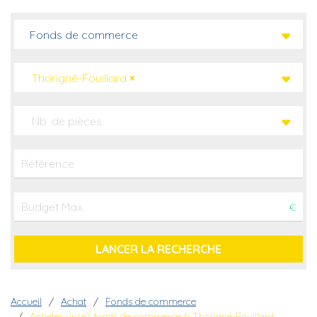
Fonds de commerce
Thorigné-Fouillard
×
Nb. de pièces
€
Fil d'Ariane
Accueil
Achat
Fonds de commerce
Acheter un(e) fonds de commerce à Thorigné-Fouillard