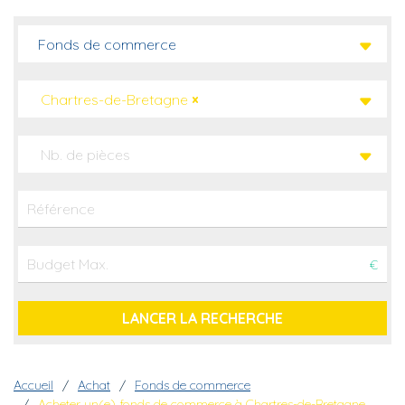
Fonds de commerce
Chartres-de-Bretagne
×
Nb. de pièces
€
Fil d'Ariane
Accueil
Achat
Fonds de commerce
Acheter un(e) fonds de commerce à Chartres-de-Bretagne