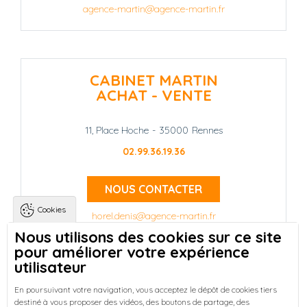
agence-martin@agence-martin.fr
CABINET MARTIN
ACHAT - VENTE
11, Place Hoche
-
35000
Rennes
02.99.36.19.36
NOUS CONTACTER
Cookies
horel.denis@agence-martin.fr
Nous utilisons des cookies sur ce site
pour améliorer votre expérience
Landing pages
Qui sommes-nous ?
-
utilisateur
Trouver une location à Rennes
-
Réussir votre achat immobilier à Rennes
-
En poursuivant votre navigation, vous acceptez le dépôt de cookies tiers
destiné à vous proposer des vidéos, des boutons de partage, des
Découvrez nos programmes neufs à Rennes
-