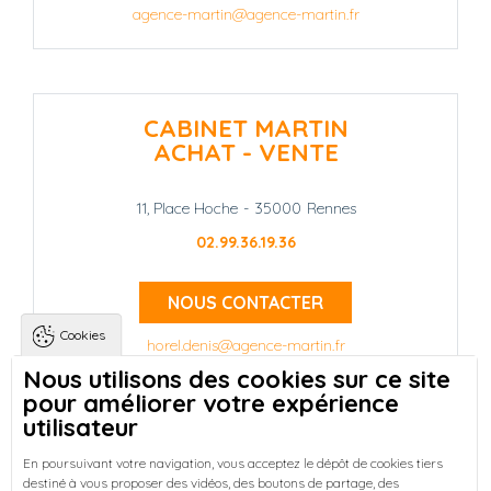
agence-martin@agence-martin.fr
CABINET MARTIN
ACHAT - VENTE
11, Place Hoche
-
35000
Rennes
02.99.36.19.36
NOUS CONTACTER
Cookies
horel.denis@agence-martin.fr
Nous utilisons des cookies sur ce site
pour améliorer votre expérience
Landing pages
Qui sommes-nous ?
-
utilisateur
Trouver une location à Rennes
-
Réussir votre achat immobilier à Rennes
-
En poursuivant votre navigation, vous acceptez le dépôt de cookies tiers
destiné à vous proposer des vidéos, des boutons de partage, des
Découvrez nos programmes neufs à Rennes
-