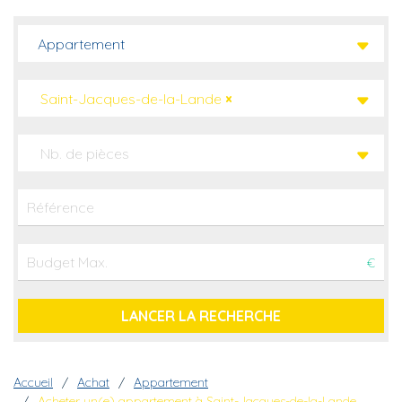
Appartement
Saint-Jacques-de-la-Lande
×
Nb. de pièces
€
Fil d'Ariane
Accueil
Achat
Appartement
Acheter un(e) appartement à Saint-Jacques-de-la-Lande