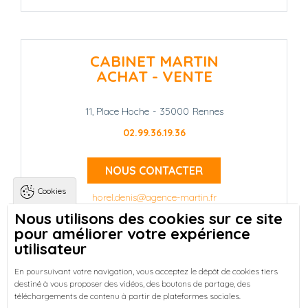
CABINET MARTIN
ACHAT - VENTE
11, Place Hoche
-
35000
Rennes
02.99.36.19.36
NOUS CONTACTER
Cookies
horel.denis@agence-martin.fr
Nous utilisons des cookies sur ce site
pour améliorer votre expérience
Landing pages
Qui sommes-nous ?
-
utilisateur
Trouver une location à Rennes
-
Réussir votre achat immobilier à Rennes
-
En poursuivant votre navigation, vous acceptez le dépôt de cookies tiers
destiné à vous proposer des vidéos, des boutons de partage, des
Découvrez nos programmes neufs à Rennes
-
téléchargements de contenu à partir de plateformes sociales.
Entreprises : Bureaux & Commerces