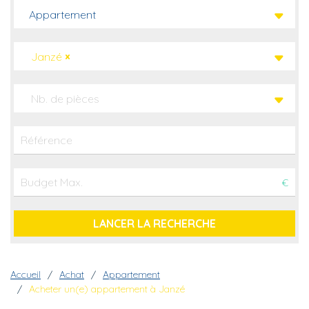
Appartement
Janzé
×
Nb. de pièces
€
Fil d'Ariane
Accueil
Achat
Appartement
Acheter un(e) appartement à Janzé